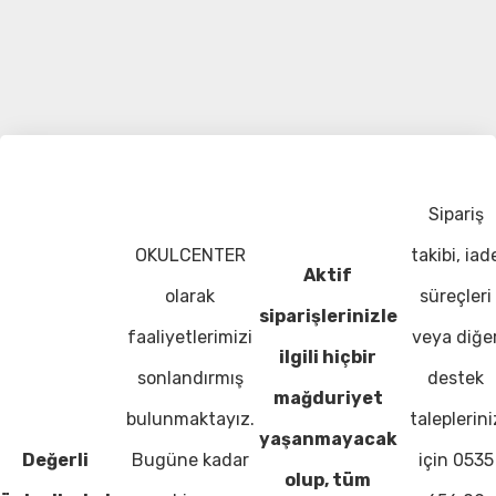
Sipariş
OKULCENTER
takibi, iad
Aktif
olarak
süreçleri
siparişlerinizle
faaliyetlerimizi
veya diğe
ilgili hiçbir
sonlandırmış
destek
mağduriyet
bulunmaktayız.
taleplerini
yaşanmayacak
Değerli
Bugüne kadar
için 0535
olup, tüm