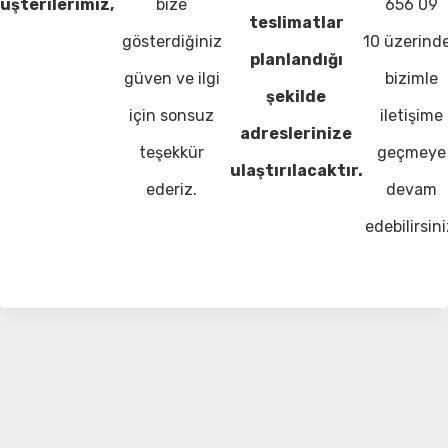
üşterilerimiz,
bize
656 09
teslimatlar
gösterdiğiniz
10 üzerind
planlandığı
güven ve ilgi
bizimle
şekilde
için sonsuz
iletişime
adreslerinize
teşekkür
geçmeye
ulaştırılacaktır.
ederiz.
devam
edebilirsini