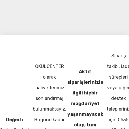
Sipariş
OKULCENTER
takibi, iad
Aktif
olarak
süreçleri
siparişlerinizle
faaliyetlerimizi
veya diğe
ilgili hiçbir
sonlandırmış
destek
mağduriyet
bulunmaktayız.
taleplerini
yaşanmayacak
Değerli
Bugüne kadar
için 0535
olup, tüm