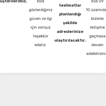
üşterilerimiz,
bize
656 09
teslimatlar
gösterdiğiniz
10 üzerind
planlandığı
güven ve ilgi
bizimle
şekilde
için sonsuz
iletişime
adreslerinize
teşekkür
geçmeye
ulaştırılacaktır.
ederiz.
devam
edebilirsini