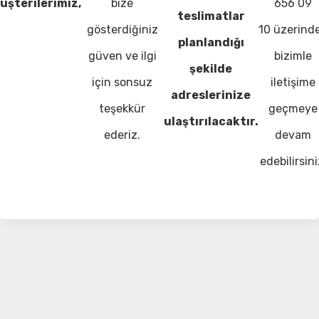
üşterilerimiz,
bize
656 09
teslimatlar
gösterdiğiniz
10 üzerind
planlandığı
güven ve ilgi
bizimle
şekilde
için sonsuz
iletişime
adreslerinize
teşekkür
geçmeye
ulaştırılacaktır.
ederiz.
devam
edebilirsini