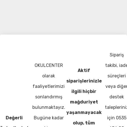
Sipariş
OKULCENTER
takibi, iad
Aktif
olarak
süreçleri
siparişlerinizle
faaliyetlerimizi
veya diğe
ilgili hiçbir
sonlandırmış
destek
mağduriyet
bulunmaktayız.
taleplerini
yaşanmayacak
Değerli
Bugüne kadar
için 0535
olup, tüm