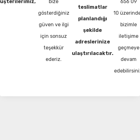
üşterilerimiz,
bize
656 09
teslimatlar
gösterdiğiniz
10 üzerind
planlandığı
güven ve ilgi
bizimle
şekilde
için sonsuz
iletişime
adreslerinize
teşekkür
geçmeye
ulaştırılacaktır.
ederiz.
devam
edebilirsini