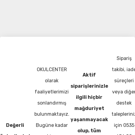
Sipariş
OKULCENTER
takibi, iad
Aktif
olarak
süreçleri
siparişlerinizle
faaliyetlerimizi
veya diğe
ilgili hiçbir
sonlandırmış
destek
mağduriyet
bulunmaktayız.
taleplerini
yaşanmayacak
Değerli
Bugüne kadar
için 0535
olup, tüm