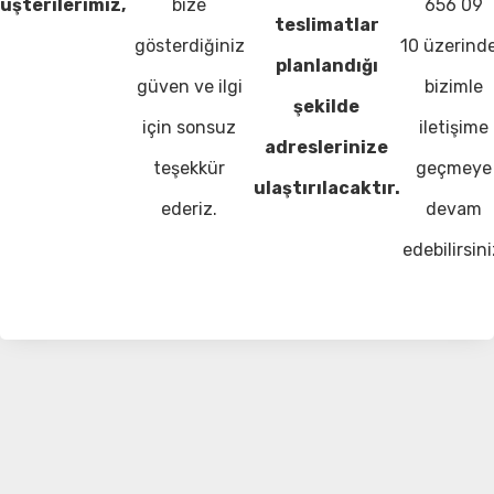
üşterilerimiz,
bize
656 09
teslimatlar
gösterdiğiniz
10 üzerind
planlandığı
güven ve ilgi
bizimle
şekilde
için sonsuz
iletişime
adreslerinize
teşekkür
geçmeye
ulaştırılacaktır.
ederiz.
devam
edebilirsini