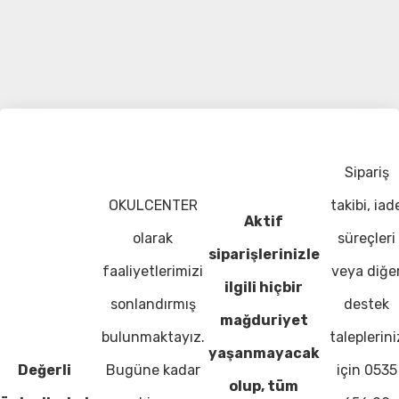
Sipariş
OKULCENTER
takibi, iad
Aktif
olarak
süreçleri
siparişlerinizle
faaliyetlerimizi
veya diğe
ilgili hiçbir
sonlandırmış
destek
mağduriyet
bulunmaktayız.
taleplerini
yaşanmayacak
Değerli
Bugüne kadar
için 0535
olup, tüm