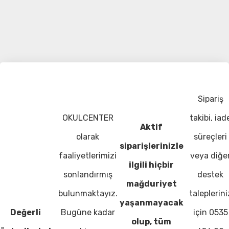
Sipariş
OKULCENTER
takibi, iad
Aktif
olarak
süreçleri
siparişlerinizle
faaliyetlerimizi
veya diğe
ilgili hiçbir
sonlandırmış
destek
mağduriyet
bulunmaktayız.
taleplerini
yaşanmayacak
Değerli
Bugüne kadar
için 0535
olup, tüm