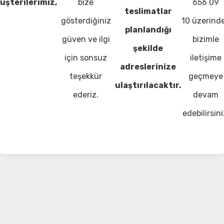
üşterilerimiz,
bize
656 09
teslimatlar
gösterdiğiniz
10 üzerind
planlandığı
güven ve ilgi
bizimle
şekilde
için sonsuz
iletişime
adreslerinize
teşekkür
geçmeye
ulaştırılacaktır.
ederiz.
devam
edebilirsini