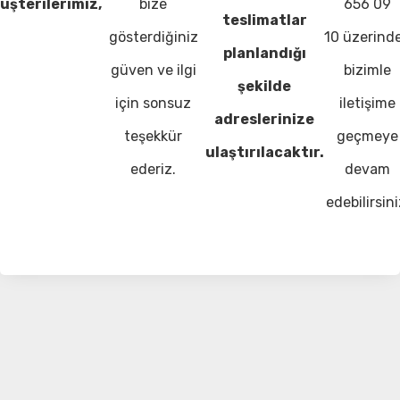
üşterilerimiz,
bize
656 09
teslimatlar
gösterdiğiniz
10 üzerind
planlandığı
güven ve ilgi
bizimle
şekilde
için sonsuz
iletişime
adreslerinize
teşekkür
geçmeye
ulaştırılacaktır.
ederiz.
devam
edebilirsini