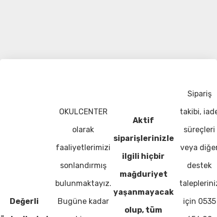
Sipariş
OKULCENTER
takibi, iad
Aktif
olarak
süreçleri
siparişlerinizle
faaliyetlerimizi
veya diğe
ilgili hiçbir
sonlandırmış
destek
mağduriyet
bulunmaktayız.
taleplerini
yaşanmayacak
Değerli
Bugüne kadar
için 0535
olup, tüm