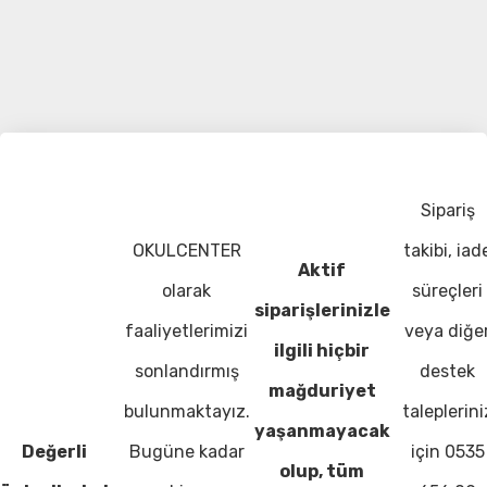
Sipariş
OKULCENTER
takibi, iad
Aktif
olarak
süreçleri
siparişlerinizle
faaliyetlerimizi
veya diğe
ilgili hiçbir
sonlandırmış
destek
mağduriyet
bulunmaktayız.
taleplerini
yaşanmayacak
Değerli
Bugüne kadar
için 0535
olup, tüm