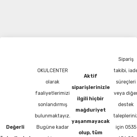
Sipariş
OKULCENTER
takibi, iad
Aktif
olarak
süreçleri
siparişlerinizle
faaliyetlerimizi
veya diğe
ilgili hiçbir
sonlandırmış
destek
mağduriyet
bulunmaktayız.
taleplerini
yaşanmayacak
Değerli
Bugüne kadar
için 0535
olup, tüm