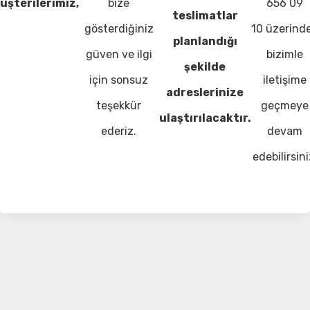
üşterilerimiz,
bize
656 09
teslimatlar
gösterdiğiniz
10 üzerind
planlandığı
güven ve ilgi
bizimle
şekilde
için sonsuz
iletişime
adreslerinize
teşekkür
geçmeye
ulaştırılacaktır.
ederiz.
devam
edebilirsini