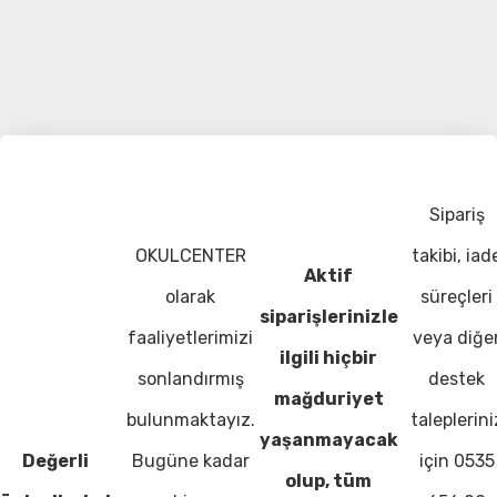
Sipariş
OKULCENTER
takibi, iad
Aktif
olarak
süreçleri
siparişlerinizle
faaliyetlerimizi
veya diğe
ilgili hiçbir
sonlandırmış
destek
mağduriyet
bulunmaktayız.
taleplerini
yaşanmayacak
Değerli
Bugüne kadar
için 0535
olup, tüm