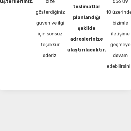
üşterilerimiz,
bize
656 09
teslimatlar
gösterdiğiniz
10 üzerind
planlandığı
güven ve ilgi
bizimle
şekilde
için sonsuz
iletişime
adreslerinize
teşekkür
geçmeye
ulaştırılacaktır.
ederiz.
devam
edebilirsini