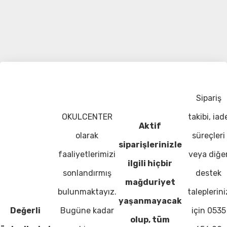
Sipariş
OKULCENTER
takibi, iad
Aktif
olarak
süreçleri
siparişlerinizle
faaliyetlerimizi
veya diğe
ilgili hiçbir
sonlandırmış
destek
mağduriyet
bulunmaktayız.
taleplerini
yaşanmayacak
Değerli
Bugüne kadar
için 0535
olup, tüm