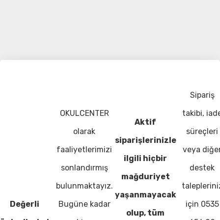
Sipariş
OKULCENTER
takibi, iad
Aktif
olarak
süreçleri
siparişlerinizle
faaliyetlerimizi
veya diğe
ilgili hiçbir
sonlandırmış
destek
mağduriyet
bulunmaktayız.
taleplerini
yaşanmayacak
Değerli
Bugüne kadar
için 0535
olup, tüm