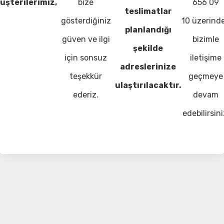
üşterilerimiz,
bize
656 09
teslimatlar
gösterdiğiniz
10 üzerind
planlandığı
güven ve ilgi
bizimle
şekilde
için sonsuz
iletişime
adreslerinize
teşekkür
geçmeye
ulaştırılacaktır.
ederiz.
devam
edebilirsini