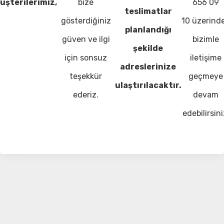
üşterilerimiz,
bize
656 09
teslimatlar
gösterdiğiniz
10 üzerind
planlandığı
güven ve ilgi
bizimle
şekilde
için sonsuz
iletişime
adreslerinize
teşekkür
geçmeye
ulaştırılacaktır.
ederiz.
devam
edebilirsini