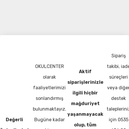
Sipariş
OKULCENTER
takibi, iad
Aktif
olarak
süreçleri
siparişlerinizle
faaliyetlerimizi
veya diğe
ilgili hiçbir
sonlandırmış
destek
mağduriyet
bulunmaktayız.
taleplerini
yaşanmayacak
Değerli
Bugüne kadar
için 0535
olup, tüm