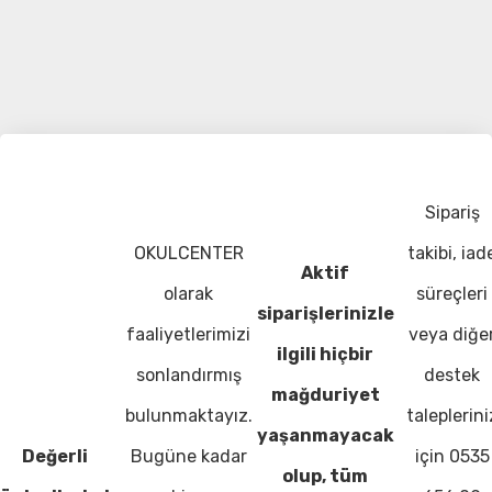
Sipariş
OKULCENTER
takibi, iad
Aktif
olarak
süreçleri
siparişlerinizle
faaliyetlerimizi
veya diğe
ilgili hiçbir
sonlandırmış
destek
mağduriyet
bulunmaktayız.
taleplerini
yaşanmayacak
Değerli
Bugüne kadar
için 0535
olup, tüm