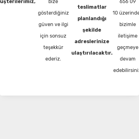
üşterilerimiz,
bize
656 09
teslimatlar
gösterdiğiniz
10 üzerind
planlandığı
güven ve ilgi
bizimle
şekilde
için sonsuz
iletişime
adreslerinize
teşekkür
geçmeye
ulaştırılacaktır.
ederiz.
devam
edebilirsini