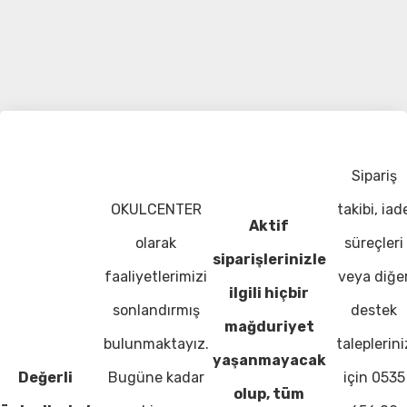
Sipariş
OKULCENTER
takibi, iad
Aktif
olarak
süreçleri
siparişlerinizle
faaliyetlerimizi
veya diğe
ilgili hiçbir
sonlandırmış
destek
mağduriyet
bulunmaktayız.
taleplerini
yaşanmayacak
Değerli
Bugüne kadar
için 0535
olup, tüm