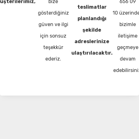
üşterilerimiz,
bize
656 09
teslimatlar
gösterdiğiniz
10 üzerind
planlandığı
güven ve ilgi
bizimle
şekilde
için sonsuz
iletişime
adreslerinize
teşekkür
geçmeye
ulaştırılacaktır.
ederiz.
devam
edebilirsini