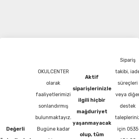
Sipariş
OKULCENTER
takibi, iad
Aktif
olarak
süreçleri
siparişlerinizle
faaliyetlerimizi
veya diğe
ilgili hiçbir
sonlandırmış
destek
mağduriyet
bulunmaktayız.
taleplerini
yaşanmayacak
Değerli
Bugüne kadar
için 0535
olup, tüm