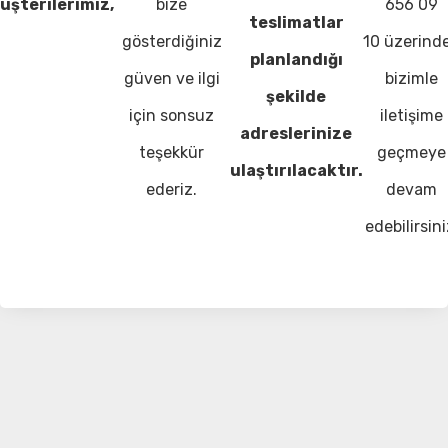
üşterilerimiz,
bize
656 09
teslimatlar
gösterdiğiniz
10 üzerind
planlandığı
güven ve ilgi
bizimle
şekilde
için sonsuz
iletişime
adreslerinize
teşekkür
geçmeye
ulaştırılacaktır.
ederiz.
devam
edebilirsini