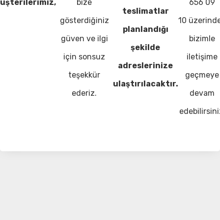
üşterilerimiz,
bize
656 09
teslimatlar
gösterdiğiniz
10 üzerind
planlandığı
güven ve ilgi
bizimle
şekilde
için sonsuz
iletişime
adreslerinize
teşekkür
geçmeye
ulaştırılacaktır.
ederiz.
devam
edebilirsini