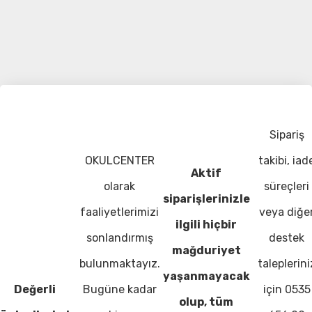
Sipariş
OKULCENTER
takibi, iad
Aktif
olarak
süreçleri
siparişlerinizle
faaliyetlerimizi
veya diğe
ilgili hiçbir
sonlandırmış
destek
mağduriyet
bulunmaktayız.
taleplerini
yaşanmayacak
Değerli
Bugüne kadar
için 0535
olup, tüm