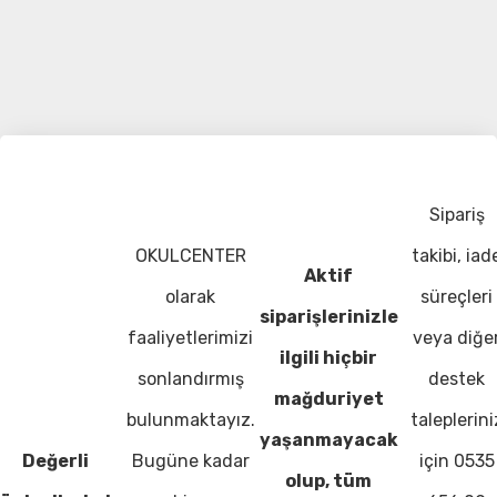
Sipariş
OKULCENTER
takibi, iad
Aktif
olarak
süreçleri
siparişlerinizle
faaliyetlerimizi
veya diğe
ilgili hiçbir
sonlandırmış
destek
mağduriyet
bulunmaktayız.
taleplerini
yaşanmayacak
Değerli
Bugüne kadar
için 0535
olup, tüm