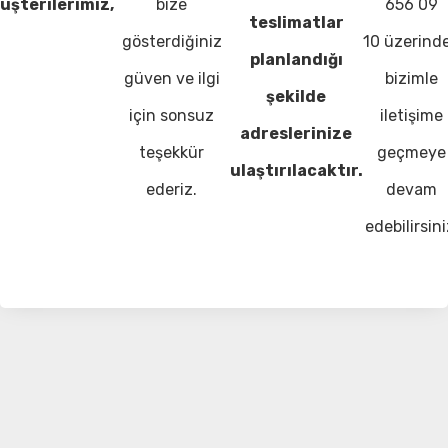
üşterilerimiz,
bize
656 09
teslimatlar
gösterdiğiniz
10 üzerind
planlandığı
güven ve ilgi
bizimle
şekilde
için sonsuz
iletişime
adreslerinize
teşekkür
geçmeye
ulaştırılacaktır.
ederiz.
devam
edebilirsini