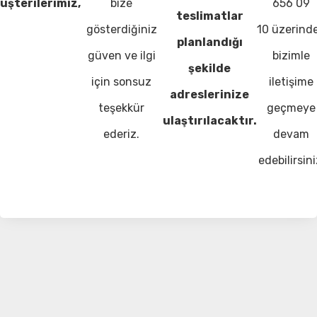
üşterilerimiz,
bize
656 09
teslimatlar
gösterdiğiniz
10 üzerind
planlandığı
güven ve ilgi
bizimle
şekilde
için sonsuz
iletişime
adreslerinize
teşekkür
geçmeye
ulaştırılacaktır.
ederiz.
devam
edebilirsini