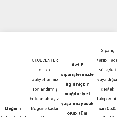
Sipariş
OKULCENTER
takibi, iad
Aktif
olarak
süreçleri
siparişlerinizle
faaliyetlerimizi
veya diğe
ilgili hiçbir
sonlandırmış
destek
mağduriyet
bulunmaktayız.
taleplerini
yaşanmayacak
Değerli
Bugüne kadar
için 0535
olup, tüm