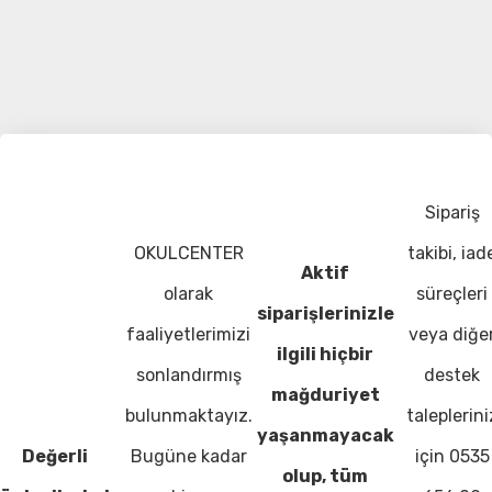
Sipariş
OKULCENTER
takibi, iad
Aktif
olarak
süreçleri
siparişlerinizle
faaliyetlerimizi
veya diğe
ilgili hiçbir
sonlandırmış
destek
mağduriyet
bulunmaktayız.
taleplerini
yaşanmayacak
Değerli
Bugüne kadar
için 0535
olup, tüm