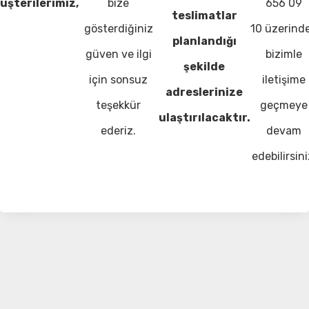
üşterilerimiz,
bize
656 09
teslimatlar
gösterdiğiniz
10 üzerind
planlandığı
güven ve ilgi
bizimle
şekilde
için sonsuz
iletişime
adreslerinize
teşekkür
geçmeye
ulaştırılacaktır.
ederiz.
devam
edebilirsini