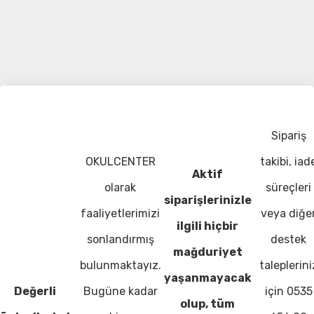
Sipariş
OKULCENTER
takibi, iad
Aktif
olarak
süreçleri
siparişlerinizle
faaliyetlerimizi
veya diğe
ilgili hiçbir
sonlandırmış
destek
mağduriyet
bulunmaktayız.
taleplerini
yaşanmayacak
Değerli
Bugüne kadar
için 0535
olup, tüm