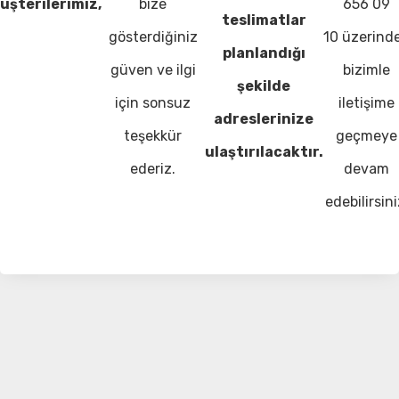
üşterilerimiz,
bize
656 09
teslimatlar
gösterdiğiniz
10 üzerind
planlandığı
güven ve ilgi
bizimle
şekilde
için sonsuz
iletişime
adreslerinize
teşekkür
geçmeye
ulaştırılacaktır.
ederiz.
devam
edebilirsini