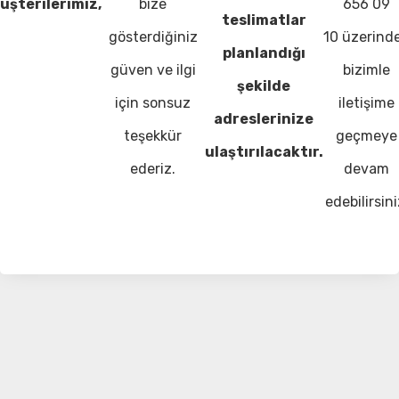
üşterilerimiz,
bize
656 09
teslimatlar
gösterdiğiniz
10 üzerind
planlandığı
güven ve ilgi
bizimle
şekilde
için sonsuz
iletişime
adreslerinize
teşekkür
geçmeye
ulaştırılacaktır.
ederiz.
devam
edebilirsini