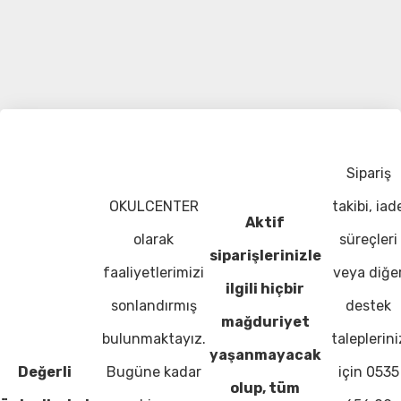
Sipariş
OKULCENTER
takibi, iad
Aktif
olarak
süreçleri
siparişlerinizle
faaliyetlerimizi
veya diğe
ilgili hiçbir
sonlandırmış
destek
mağduriyet
bulunmaktayız.
taleplerini
yaşanmayacak
Değerli
Bugüne kadar
için 0535
olup, tüm