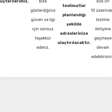
üşterilerimiz,
bize
656 09
teslimatlar
gösterdiğiniz
10 üzerind
planlandığı
güven ve ilgi
bizimle
şekilde
için sonsuz
iletişime
adreslerinize
teşekkür
geçmeye
ulaştırılacaktır.
ederiz.
devam
edebilirsini