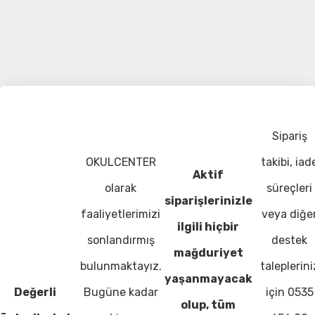
Sipariş
OKULCENTER
takibi, iad
Aktif
olarak
süreçleri
siparişlerinizle
faaliyetlerimizi
veya diğe
ilgili hiçbir
sonlandırmış
destek
mağduriyet
bulunmaktayız.
taleplerini
yaşanmayacak
Değerli
Bugüne kadar
için 0535
olup, tüm