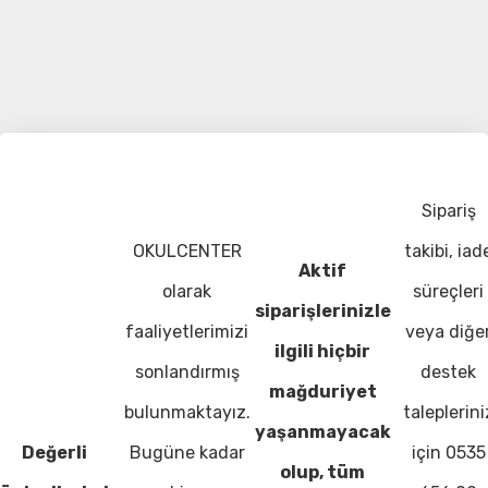
Sipariş
OKULCENTER
takibi, iad
Aktif
olarak
süreçleri
siparişlerinizle
faaliyetlerimizi
veya diğe
ilgili hiçbir
sonlandırmış
destek
mağduriyet
bulunmaktayız.
taleplerini
yaşanmayacak
Değerli
Bugüne kadar
için 0535
olup, tüm