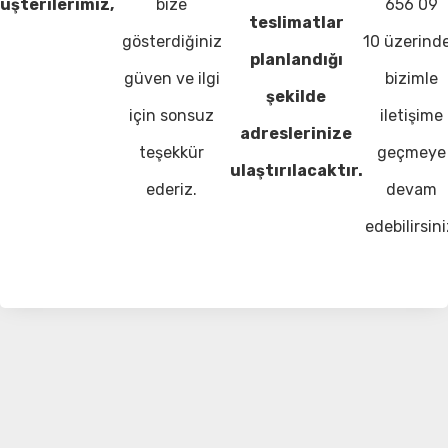
üşterilerimiz,
bize
656 09
teslimatlar
gösterdiğiniz
10 üzerind
planlandığı
güven ve ilgi
bizimle
şekilde
için sonsuz
iletişime
adreslerinize
teşekkür
geçmeye
ulaştırılacaktır.
ederiz.
devam
edebilirsini