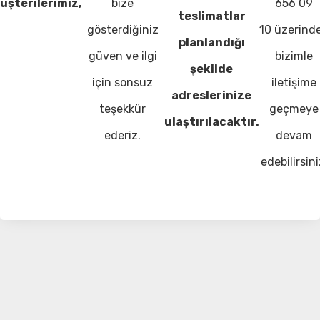
üşterilerimiz,
bize
656 09
teslimatlar
gösterdiğiniz
10 üzerind
planlandığı
güven ve ilgi
bizimle
şekilde
için sonsuz
iletişime
adreslerinize
teşekkür
geçmeye
ulaştırılacaktır.
ederiz.
devam
edebilirsini