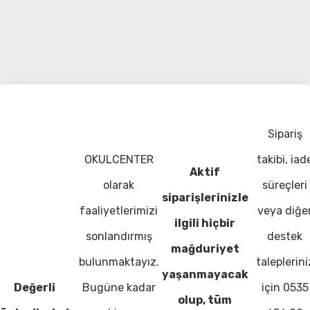
Sipariş
OKULCENTER
takibi, iad
Aktif
olarak
süreçleri
siparişlerinizle
faaliyetlerimizi
veya diğe
ilgili hiçbir
sonlandırmış
destek
mağduriyet
bulunmaktayız.
taleplerini
yaşanmayacak
Değerli
Bugüne kadar
için 0535
olup, tüm