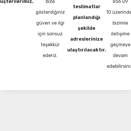
üşterilerimiz,
bize
656 09
teslimatlar
gösterdiğiniz
10 üzerind
planlandığı
güven ve ilgi
bizimle
şekilde
için sonsuz
iletişime
adreslerinize
teşekkür
geçmeye
ulaştırılacaktır.
ederiz.
devam
edebilirsini