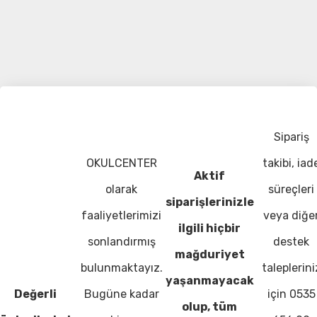
Sipariş
OKULCENTER
takibi, iad
Aktif
olarak
süreçleri
siparişlerinizle
faaliyetlerimizi
veya diğe
ilgili hiçbir
sonlandırmış
destek
mağduriyet
bulunmaktayız.
taleplerini
yaşanmayacak
Değerli
Bugüne kadar
için 0535
olup, tüm