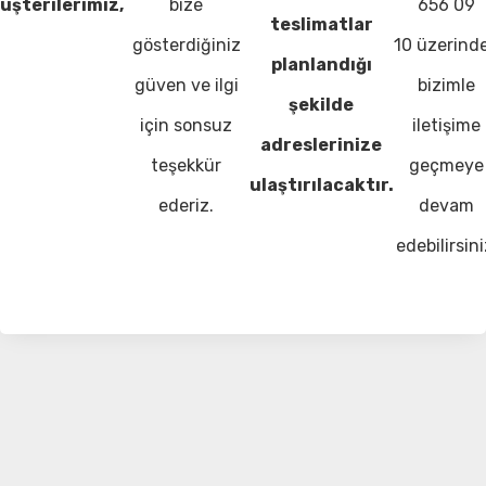
üşterilerimiz,
bize
656 09
teslimatlar
gösterdiğiniz
10 üzerind
planlandığı
güven ve ilgi
bizimle
şekilde
için sonsuz
iletişime
adreslerinize
teşekkür
geçmeye
ulaştırılacaktır.
ederiz.
devam
edebilirsini