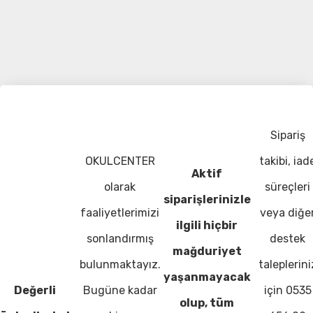
Sipariş
OKULCENTER
takibi, iad
Aktif
olarak
süreçleri
siparişlerinizle
faaliyetlerimizi
veya diğe
ilgili hiçbir
sonlandırmış
destek
mağduriyet
bulunmaktayız.
taleplerini
yaşanmayacak
Değerli
Bugüne kadar
için 0535
olup, tüm