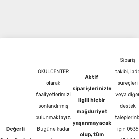
Sipariş
OKULCENTER
takibi, iad
Aktif
olarak
süreçleri
siparişlerinizle
faaliyetlerimizi
veya diğe
ilgili hiçbir
sonlandırmış
destek
mağduriyet
bulunmaktayız.
taleplerini
yaşanmayacak
Değerli
Bugüne kadar
için 0535
olup, tüm