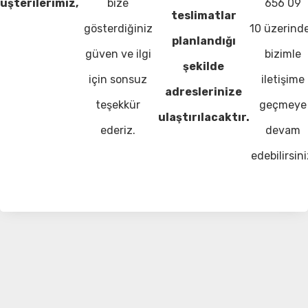
üşterilerimiz,
bize
656 09
teslimatlar
gösterdiğiniz
10 üzerind
planlandığı
güven ve ilgi
bizimle
şekilde
için sonsuz
iletişime
adreslerinize
teşekkür
geçmeye
ulaştırılacaktır.
ederiz.
devam
edebilirsini