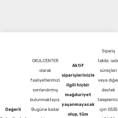
Sipariş
OKULCENTER
takibi, iad
Aktif
olarak
süreçleri
siparişlerinizle
faaliyetlerimizi
veya diğe
ilgili hiçbir
sonlandırmış
destek
mağduriyet
bulunmaktayız.
taleplerini
yaşanmayacak
Değerli
Bugüne kadar
için 0535
olup, tüm