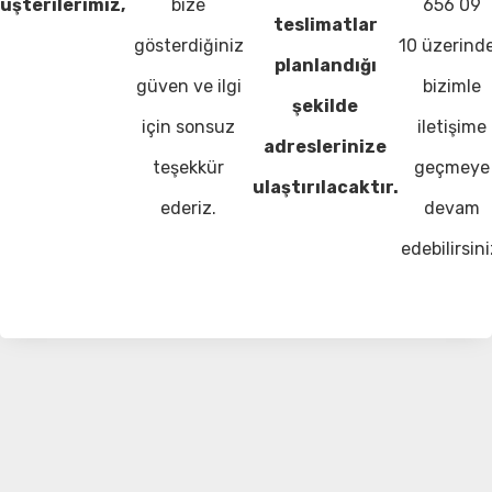
üşterilerimiz,
bize
656 09
teslimatlar
gösterdiğiniz
10 üzerind
planlandığı
güven ve ilgi
bizimle
şekilde
için sonsuz
iletişime
adreslerinize
teşekkür
geçmeye
ulaştırılacaktır.
ederiz.
devam
edebilirsini