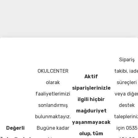
Sipariş
OKULCENTER
takibi, iad
Aktif
olarak
süreçleri
siparişlerinizle
faaliyetlerimizi
veya diğe
ilgili hiçbir
sonlandırmış
destek
mağduriyet
bulunmaktayız.
taleplerini
yaşanmayacak
Değerli
Bugüne kadar
için 0535
olup, tüm