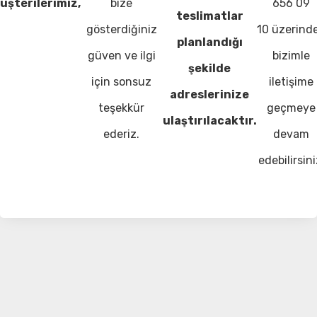
üşterilerimiz,
bize
656 09
teslimatlar
gösterdiğiniz
10 üzerind
planlandığı
güven ve ilgi
bizimle
şekilde
için sonsuz
iletişime
adreslerinize
teşekkür
geçmeye
ulaştırılacaktır.
ederiz.
devam
edebilirsini