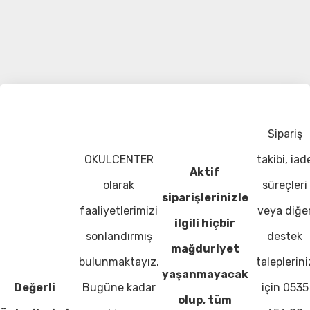
Sipariş
OKULCENTER
takibi, iad
Aktif
olarak
süreçleri
siparişlerinizle
faaliyetlerimizi
veya diğe
ilgili hiçbir
sonlandırmış
destek
mağduriyet
bulunmaktayız.
taleplerini
yaşanmayacak
Değerli
Bugüne kadar
için 0535
olup, tüm