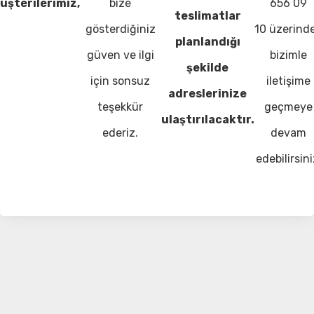
üşterilerimiz,
bize
656 09
teslimatlar
gösterdiğiniz
10 üzerind
planlandığı
güven ve ilgi
bizimle
şekilde
için sonsuz
iletişime
adreslerinize
teşekkür
geçmeye
ulaştırılacaktır.
ederiz.
devam
edebilirsini