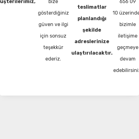
üşterilerimiz,
bize
656 09
teslimatlar
gösterdiğiniz
10 üzerind
planlandığı
güven ve ilgi
bizimle
şekilde
için sonsuz
iletişime
adreslerinize
teşekkür
geçmeye
ulaştırılacaktır.
ederiz.
devam
edebilirsini