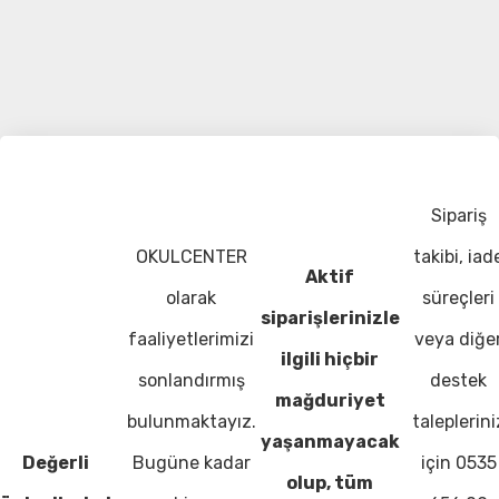
Sipariş
OKULCENTER
takibi, iad
Aktif
olarak
süreçleri
siparişlerinizle
faaliyetlerimizi
veya diğe
ilgili hiçbir
sonlandırmış
destek
mağduriyet
bulunmaktayız.
taleplerini
yaşanmayacak
Değerli
Bugüne kadar
için 0535
olup, tüm