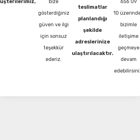
üşterilerimiz,
bize
656 09
teslimatlar
gösterdiğiniz
10 üzerind
planlandığı
güven ve ilgi
bizimle
şekilde
için sonsuz
iletişime
adreslerinize
teşekkür
geçmeye
ulaştırılacaktır.
ederiz.
devam
edebilirsini