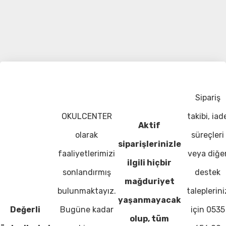
Sipariş
OKULCENTER
takibi, iad
Aktif
olarak
süreçleri
siparişlerinizle
faaliyetlerimizi
veya diğe
ilgili hiçbir
sonlandırmış
destek
mağduriyet
bulunmaktayız.
taleplerini
yaşanmayacak
Değerli
Bugüne kadar
için 0535
olup, tüm