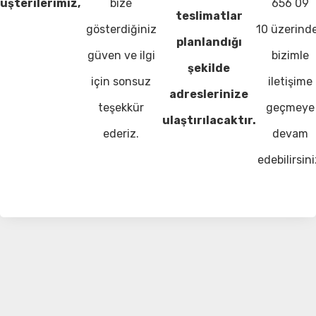
üşterilerimiz,
bize
656 09
teslimatlar
gösterdiğiniz
10 üzerind
planlandığı
güven ve ilgi
bizimle
şekilde
için sonsuz
iletişime
adreslerinize
teşekkür
geçmeye
ulaştırılacaktır.
ederiz.
devam
edebilirsini