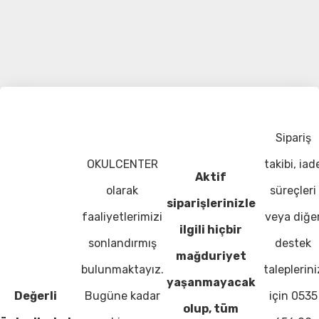
Sipariş
OKULCENTER
takibi, iad
Aktif
olarak
süreçleri
siparişlerinizle
faaliyetlerimizi
veya diğe
ilgili hiçbir
sonlandırmış
destek
mağduriyet
bulunmaktayız.
taleplerini
yaşanmayacak
Değerli
Bugüne kadar
için 0535
olup, tüm