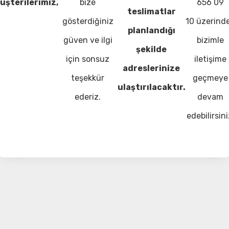
üşterilerimiz,
bize
656 09
teslimatlar
gösterdiğiniz
10 üzerind
planlandığı
güven ve ilgi
bizimle
şekilde
için sonsuz
iletişime
adreslerinize
teşekkür
geçmeye
ulaştırılacaktır.
ederiz.
devam
edebilirsini