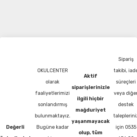
Sipariş
OKULCENTER
takibi, iad
Aktif
olarak
süreçleri
siparişlerinizle
faaliyetlerimizi
veya diğe
ilgili hiçbir
sonlandırmış
destek
mağduriyet
bulunmaktayız.
taleplerini
yaşanmayacak
Değerli
Bugüne kadar
için 0535
olup, tüm