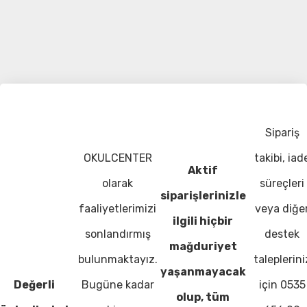
Sipariş
OKULCENTER
takibi, iad
Aktif
olarak
süreçleri
siparişlerinizle
faaliyetlerimizi
veya diğe
ilgili hiçbir
sonlandırmış
destek
mağduriyet
bulunmaktayız.
taleplerini
yaşanmayacak
Değerli
Bugüne kadar
için 0535
olup, tüm