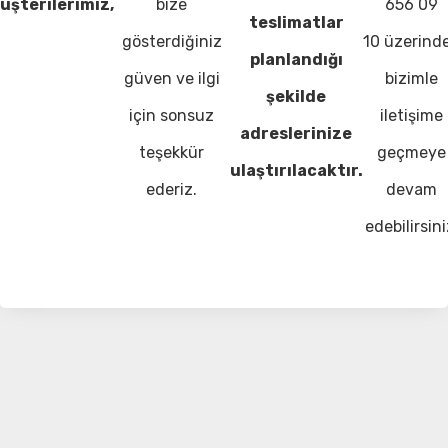
üşterilerimiz,
bize
656 09
teslimatlar
gösterdiğiniz
10 üzerind
planlandığı
güven ve ilgi
bizimle
şekilde
için sonsuz
iletişime
adreslerinize
teşekkür
geçmeye
ulaştırılacaktır.
ederiz.
devam
edebilirsini