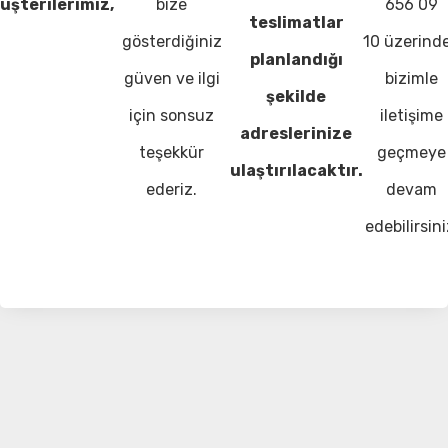
üşterilerimiz,
bize
656 09
teslimatlar
gösterdiğiniz
10 üzerind
planlandığı
güven ve ilgi
bizimle
şekilde
için sonsuz
iletişime
adreslerinize
teşekkür
geçmeye
ulaştırılacaktır.
ederiz.
devam
edebilirsini