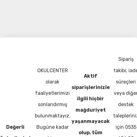
Sipariş
OKULCENTER
takibi, iad
Aktif
olarak
süreçleri
siparişlerinizle
faaliyetlerimizi
veya diğe
ilgili hiçbir
sonlandırmış
destek
mağduriyet
bulunmaktayız.
taleplerini
yaşanmayacak
Değerli
Bugüne kadar
için 0535
olup, tüm