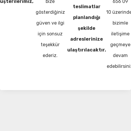
üşterilerimiz,
bize
656 09
teslimatlar
gösterdiğiniz
10 üzerind
planlandığı
güven ve ilgi
bizimle
şekilde
için sonsuz
iletişime
adreslerinize
teşekkür
geçmeye
ulaştırılacaktır.
ederiz.
devam
edebilirsini