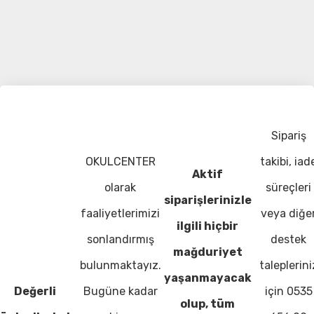
Sipariş
OKULCENTER
takibi, iad
Aktif
olarak
süreçleri
siparişlerinizle
faaliyetlerimizi
veya diğe
ilgili hiçbir
sonlandırmış
destek
mağduriyet
bulunmaktayız.
taleplerini
yaşanmayacak
Değerli
Bugüne kadar
için 0535
olup, tüm