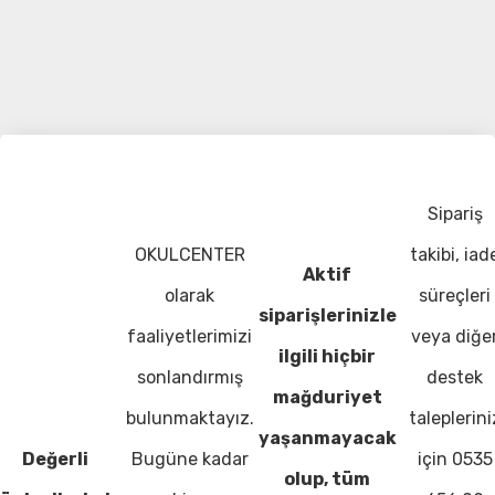
Sipariş
OKULCENTER
takibi, iad
Aktif
olarak
süreçleri
siparişlerinizle
faaliyetlerimizi
veya diğe
ilgili hiçbir
sonlandırmış
destek
mağduriyet
bulunmaktayız.
taleplerini
yaşanmayacak
Değerli
Bugüne kadar
için 0535
olup, tüm