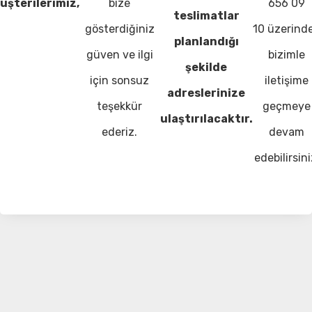
üşterilerimiz,
bize
656 09
teslimatlar
gösterdiğiniz
10 üzerind
planlandığı
güven ve ilgi
bizimle
şekilde
için sonsuz
iletişime
adreslerinize
teşekkür
geçmeye
ulaştırılacaktır.
ederiz.
devam
edebilirsini