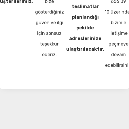
üşterilerimiz,
bize
656 09
teslimatlar
gösterdiğiniz
10 üzerind
planlandığı
güven ve ilgi
bizimle
şekilde
için sonsuz
iletişime
adreslerinize
teşekkür
geçmeye
ulaştırılacaktır.
ederiz.
devam
edebilirsini