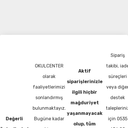
Sipariş
OKULCENTER
takibi, iad
Aktif
olarak
süreçleri
siparişlerinizle
faaliyetlerimizi
veya diğe
ilgili hiçbir
sonlandırmış
destek
mağduriyet
bulunmaktayız.
taleplerini
yaşanmayacak
Değerli
Bugüne kadar
için 0535
olup, tüm