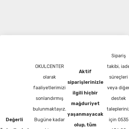
Sipariş
OKULCENTER
takibi, iad
Aktif
olarak
süreçleri
siparişlerinizle
faaliyetlerimizi
veya diğe
ilgili hiçbir
sonlandırmış
destek
mağduriyet
bulunmaktayız.
taleplerini
yaşanmayacak
Değerli
Bugüne kadar
için 0535
olup, tüm