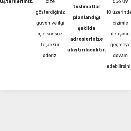
üşterilerimiz,
bize
656 09
teslimatlar
gösterdiğiniz
10 üzerind
planlandığı
güven ve ilgi
bizimle
şekilde
için sonsuz
iletişime
adreslerinize
teşekkür
geçmeye
ulaştırılacaktır.
ederiz.
devam
edebilirsini