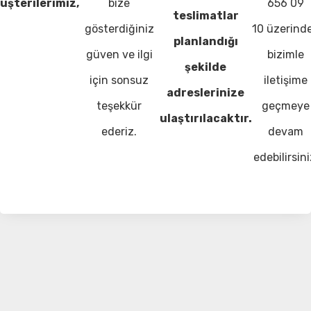
üşterilerimiz,
bize
656 09
teslimatlar
gösterdiğiniz
10 üzerind
planlandığı
güven ve ilgi
bizimle
şekilde
için sonsuz
iletişime
adreslerinize
teşekkür
geçmeye
ulaştırılacaktır.
ederiz.
devam
edebilirsini