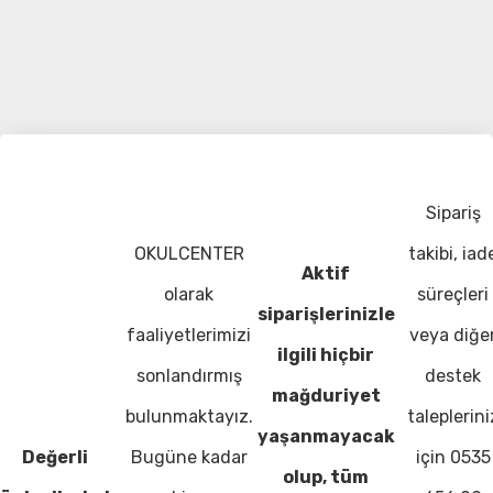
Sipariş
OKULCENTER
takibi, iad
Aktif
olarak
süreçleri
siparişlerinizle
faaliyetlerimizi
veya diğe
ilgili hiçbir
sonlandırmış
destek
mağduriyet
bulunmaktayız.
taleplerini
yaşanmayacak
Değerli
Bugüne kadar
için 0535
olup, tüm