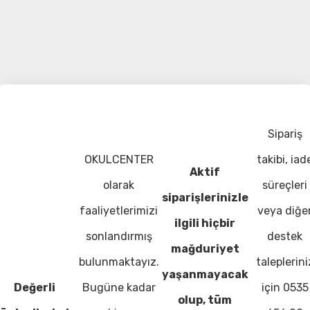
Sipariş
OKULCENTER
takibi, iad
Aktif
olarak
süreçleri
siparişlerinizle
faaliyetlerimizi
veya diğe
ilgili hiçbir
sonlandırmış
destek
mağduriyet
bulunmaktayız.
taleplerini
yaşanmayacak
Değerli
Bugüne kadar
için 0535
olup, tüm