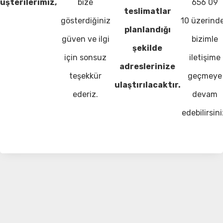
üşterilerimiz,
bize
656 09
teslimatlar
gösterdiğiniz
10 üzerind
planlandığı
güven ve ilgi
bizimle
şekilde
için sonsuz
iletişime
adreslerinize
teşekkür
geçmeye
ulaştırılacaktır.
ederiz.
devam
edebilirsini