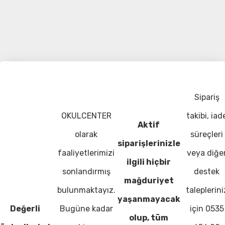
Sipariş
OKULCENTER
takibi, iad
Aktif
olarak
süreçleri
siparişlerinizle
faaliyetlerimizi
veya diğe
ilgili hiçbir
sonlandırmış
destek
mağduriyet
bulunmaktayız.
taleplerini
yaşanmayacak
Değerli
Bugüne kadar
için 0535
olup, tüm