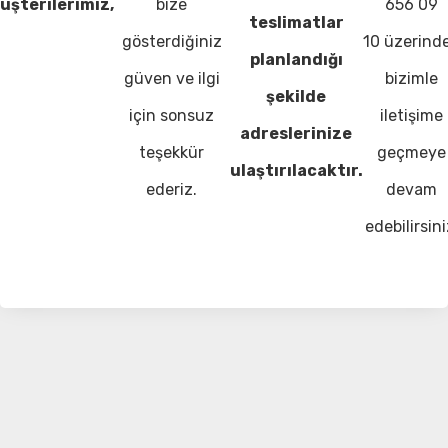
üşterilerimiz,
bize
656 09
teslimatlar
gösterdiğiniz
10 üzerind
planlandığı
güven ve ilgi
bizimle
şekilde
için sonsuz
iletişime
adreslerinize
teşekkür
geçmeye
ulaştırılacaktır.
ederiz.
devam
edebilirsini