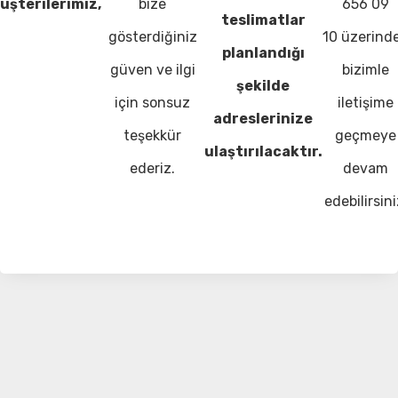
üşterilerimiz,
bize
656 09
teslimatlar
gösterdiğiniz
10 üzerind
planlandığı
güven ve ilgi
bizimle
şekilde
için sonsuz
iletişime
adreslerinize
teşekkür
geçmeye
ulaştırılacaktır.
ederiz.
devam
edebilirsini