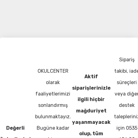
Sipariş
OKULCENTER
takibi, iad
Aktif
olarak
süreçleri
siparişlerinizle
faaliyetlerimizi
veya diğe
ilgili hiçbir
sonlandırmış
destek
mağduriyet
bulunmaktayız.
taleplerini
yaşanmayacak
Değerli
Bugüne kadar
için 0535
olup, tüm