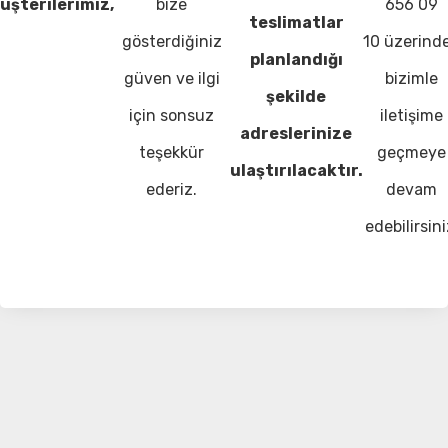
üşterilerimiz,
bize
656 09
teslimatlar
gösterdiğiniz
10 üzerind
planlandığı
güven ve ilgi
bizimle
şekilde
için sonsuz
iletişime
adreslerinize
teşekkür
geçmeye
ulaştırılacaktır.
ederiz.
devam
edebilirsini