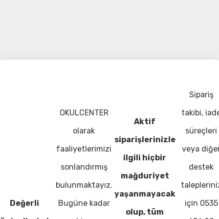
Sipariş
OKULCENTER
takibi, iad
Aktif
olarak
süreçleri
siparişlerinizle
faaliyetlerimizi
veya diğe
ilgili hiçbir
sonlandırmış
destek
mağduriyet
bulunmaktayız.
taleplerini
yaşanmayacak
Değerli
Bugüne kadar
için 0535
olup, tüm