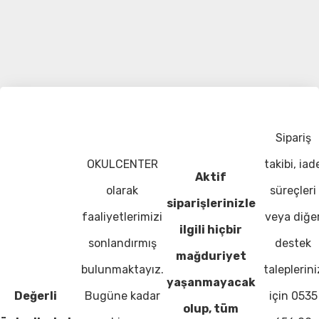
Sipariş
OKULCENTER
takibi, iad
Aktif
olarak
süreçleri
siparişlerinizle
faaliyetlerimizi
veya diğe
ilgili hiçbir
sonlandırmış
destek
mağduriyet
bulunmaktayız.
taleplerini
yaşanmayacak
Değerli
Bugüne kadar
için 0535
olup, tüm