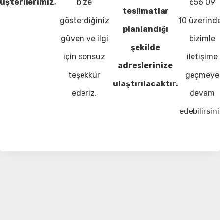
üşterilerimiz,
bize
656 09
teslimatlar
gösterdiğiniz
10 üzerind
planlandığı
güven ve ilgi
bizimle
şekilde
için sonsuz
iletişime
adreslerinize
teşekkür
geçmeye
ulaştırılacaktır.
ederiz.
devam
edebilirsini