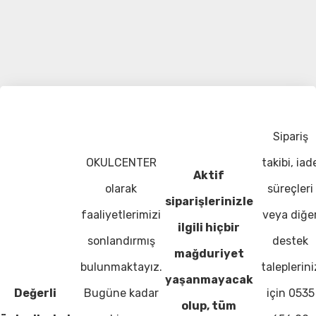
Sipariş
OKULCENTER
takibi, iad
Aktif
olarak
süreçleri
siparişlerinizle
faaliyetlerimizi
veya diğe
ilgili hiçbir
sonlandırmış
destek
mağduriyet
bulunmaktayız.
taleplerini
yaşanmayacak
Değerli
Bugüne kadar
için 0535
olup, tüm