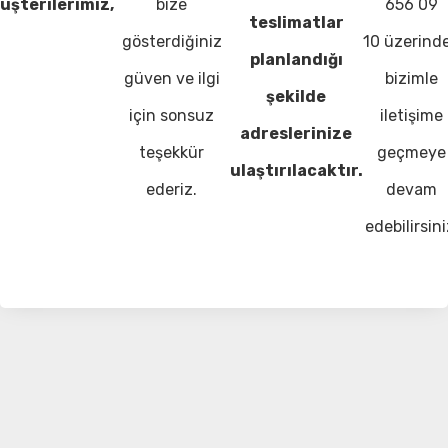
üşterilerimiz,
bize
656 09
teslimatlar
gösterdiğiniz
10 üzerind
planlandığı
güven ve ilgi
bizimle
şekilde
için sonsuz
iletişime
adreslerinize
teşekkür
geçmeye
ulaştırılacaktır.
ederiz.
devam
edebilirsini