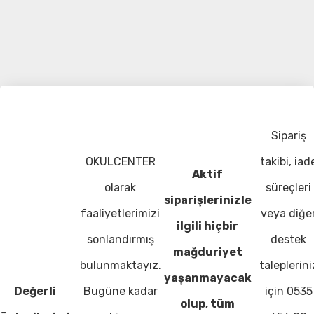
Sipariş
OKULCENTER
takibi, iad
Aktif
olarak
süreçleri
siparişlerinizle
faaliyetlerimizi
veya diğe
ilgili hiçbir
sonlandırmış
destek
mağduriyet
bulunmaktayız.
taleplerini
yaşanmayacak
Değerli
Bugüne kadar
için 0535
olup, tüm