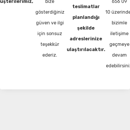
üşterilerimiz,
bize
656 09
teslimatlar
gösterdiğiniz
10 üzerind
planlandığı
güven ve ilgi
bizimle
şekilde
için sonsuz
iletişime
adreslerinize
teşekkür
geçmeye
ulaştırılacaktır.
ederiz.
devam
edebilirsini