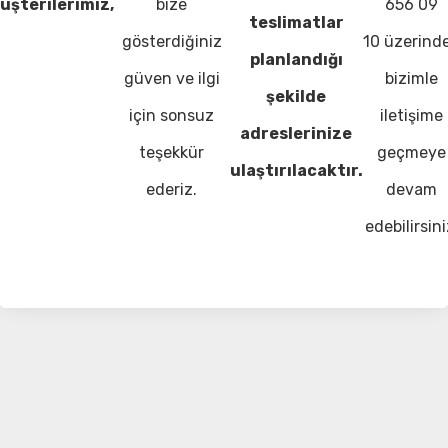
üşterilerimiz,
bize
656 09
teslimatlar
gösterdiğiniz
10 üzerind
planlandığı
güven ve ilgi
bizimle
şekilde
için sonsuz
iletişime
adreslerinize
teşekkür
geçmeye
ulaştırılacaktır.
ederiz.
devam
edebilirsini