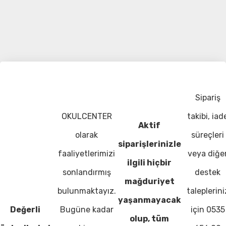
Sipariş
OKULCENTER
takibi, iad
Aktif
olarak
süreçleri
siparişlerinizle
faaliyetlerimizi
veya diğe
ilgili hiçbir
sonlandırmış
destek
mağduriyet
bulunmaktayız.
taleplerini
yaşanmayacak
Değerli
Bugüne kadar
için 0535
olup, tüm